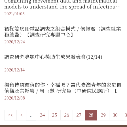
Combining movement data and mathematical
models to understand the spread of infectious
diseases / 張筱涵助理教授（清大生物資訊與結構生
2021/01/05
物研究所）【地理資訊專題中心】
初探雙底冊電話調查之組合模式 / 侯佩君（調查組業
務總監）【調查研究專題中心】
2020/12/24
調查研究專題中心獎助生成果發表會(12/14)
2020/12/14
揚棄傳統價值的你，幸福嗎？當代臺灣青年的家庭價
值觀及其影響 / 周玉慧 研究員（中研院民族所）【調
查研究專題中心】
2020/12/08
<<
<
..
24
25
26
27
28
29
30
3