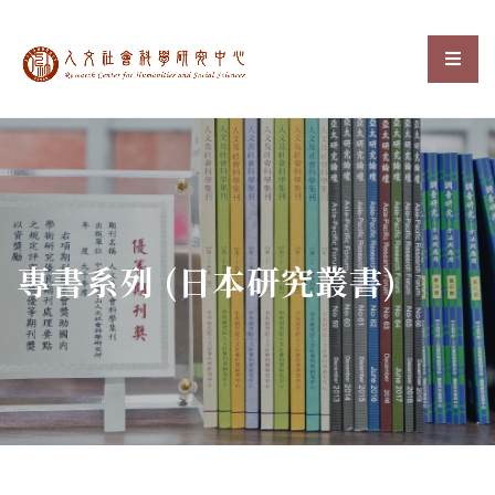
中央研究院人文社會科
選單
:::
專書系列 (日本研究叢書)