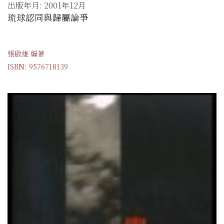
出版年月: 2001年12月
琉球認同與歸屬論爭
張啟雄 編著
ISBN: 9576718139