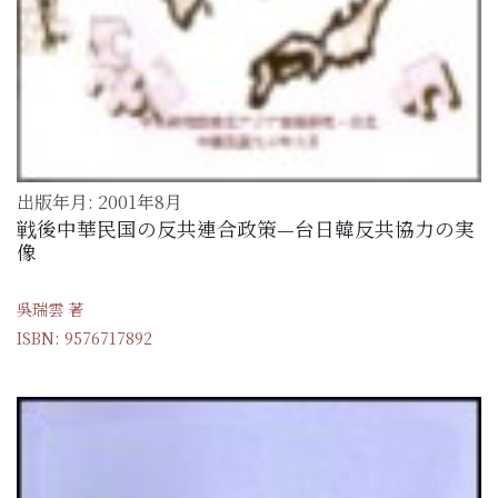
出版年月: 2001年8月
戦後中華民国の反共連合政策—台日韓反共協力の実
像
吳瑞雲 著
ISBN: 9576717892