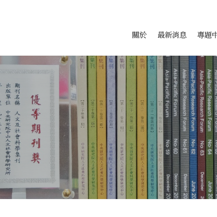
會科學研究中心
跳至中央區塊/Main Conte
:::
關於
最新消息
專題