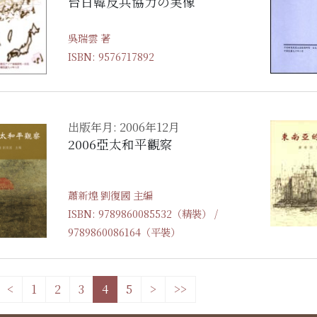
台日韓反共協力の実像
吳瑞雲 著
ISBN: 9576717892
出版年月: 2006年12月
2006亞太和平觀察
蕭新煌 劉復國 主編
ISBN: 9789860085532（精裝） /
9789860086164（平裝）
<
1
2
3
4
5
>
>>