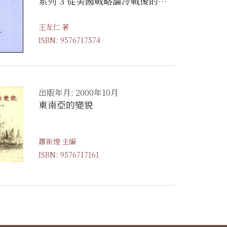
系列 3 從美國戰略論冷戰後的東
北亞危機—從朝鮮半島看當前台
日美之戰略互動關係
王友仁 著
ISBN: 9576717574
出版年月: 2000年10月
東南亞的變貌
蕭新煌 主編
ISBN: 9576717161