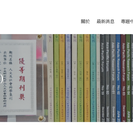
會科學研究中心
跳至中央區塊/Main Conte
:::
關於
最新消息
專題
)