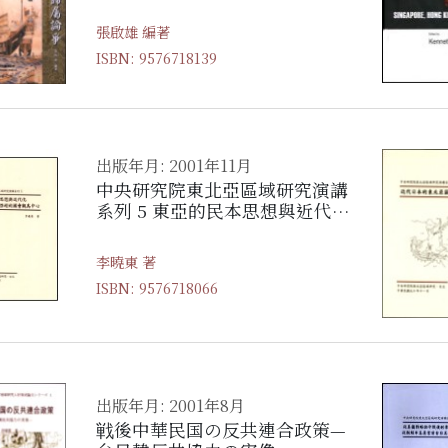
張啟雄 編著
ISBN: 9576718139
出版年月: 2001年11月
中央研究院東北亞區域研究演講
系列 5 東亞的民本思想與近代化
—以梁啟超的國會觀為中心
李曉東 著
ISBN: 9576718066
出版年月: 2001年8月
戦後中華民国の反共連合政策—