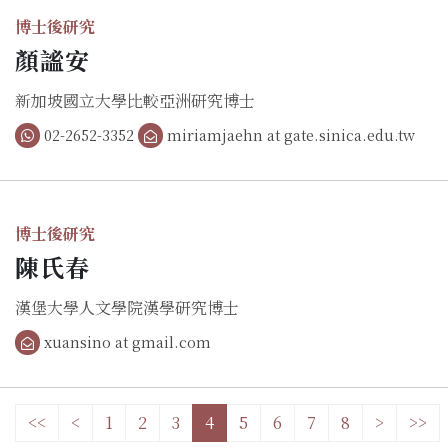
博士後研究
顏謐安
新加坡國立大學比較亞洲研究博士
02-2652-3352
miriamjaehn at gate.sinica.edu.tw
博士後研究
陳氏春
漢堡大學人文學院漢學研究博士
xuansino at gmail.com
<<
<
1
2
3
4
5
6
7
8
>
>>