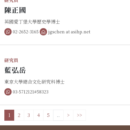
研究員
陳正國
英國愛丁堡大學歷史學博士
02-2652-3165
jgschen at asihp.net
研究員
藍弘岳
東京大學總合文化研究科博士
03-5712121#58323
1
2
3
4
5
..
>
>>