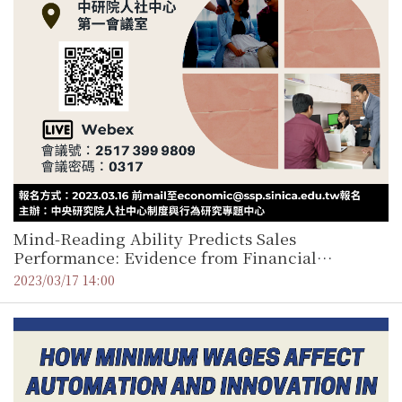
Mind-Reading Ability Predicts Sales
Performance: Evidence from Financial
Consultants
2023/03/17 14:00