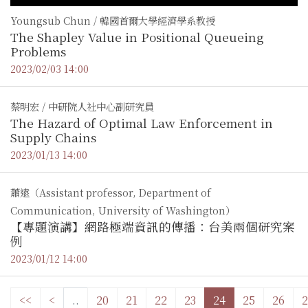
Youngsub Chun / 韓國首爾大學經濟學系教授
The Shapley Value in Positional Queueing
Problems
2023/02/03 14:00
蔡明宏 / 中研院人社中心副研究員
The Hazard of Optimal Law Enforcement in
Supply Chains
2023/01/13 14:00
蕭遠（Assistant professor, Department of
Communication, University of Washington）
【專題演講】網路極端資訊的傳播：台美兩個研究案
例
2023/01/12 14:00
<<
<
..
20
21
22
23
24
25
26
2