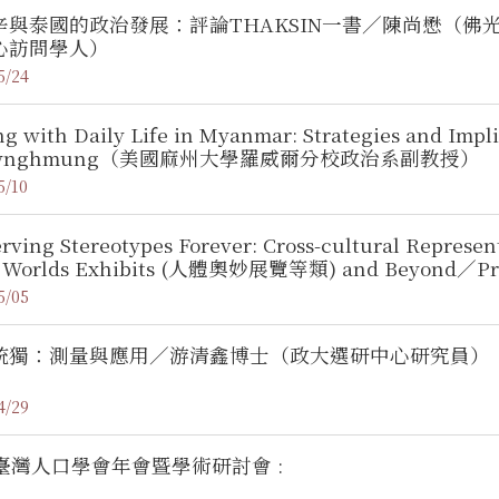
辛與泰國的政治發展：評論THAKSIN一書／陳尚懋（
心訪問學人）
5/24
ng with Daily Life in Myanmar: Strategies and Imp
awnghmung（美國麻州大學羅威爾分校政治系副教授）
5/10
rving Stereotypes Forever: Cross-cultural Represent
 Worlds Exhibits (人體奧妙展覽等類) and Beyond／Prof. L
ornia) :
5/05
統獨：測量與應用／游清鑫博士（政大選研中心研究員）
4/29
1臺灣人口學會年會暨學術研討會 :