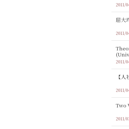
2011/0
屈大
2011/0
Theor
(Univ
2011/0
【人
2011/0
Two V
2011/0