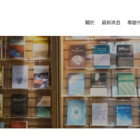
會科學研究中心
跳至中央區塊/Main Conte
:::
關於
最新消息
專題