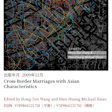
出版年月: 2009年12月
Cross-Border Marriages with Asian
Characteristics
Edited by Hong-Zen Wang and Hsin-Huang Michael Hsiao
ISBN: 9789860221718（平裝）/ 9789860221701（精裝）