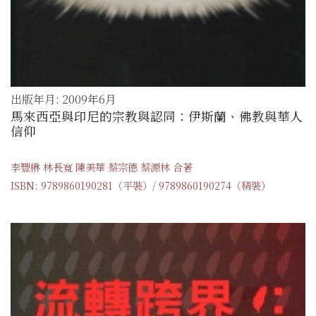
出版年月: 2009年6月
馬來西亞與印尼的宗教與認同：伊斯蘭、佛教與華人
信仰
李豐楙 林長寬 陳美華 蔡宗德 蔡源林 合著
ISBN: 9789860190281（平裝）/ 9789860190274（精裝）