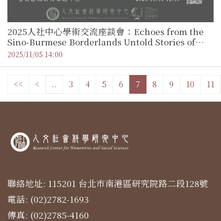
2025人社中心學術交流座談會：Echoes from the
Sino-Burmese Borderlands Untold Stories of
Overland Chinese Migrants during the Cold
2025/11/05 14:00
War ／ 張雯勤研究員（中央研究院 人文社會科學中
心 亞太區域研究專題中心）
<<
<
..
3
4
5
6
7
8
9
10
11
聯絡地址: 115201 台北市南港區研究院路二段128號
電話: (02)2782-1693
傳真: (02)2785-4160