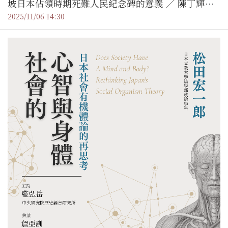
坡日本佔領時期死難人民紀念碑的意義 ／ 陳丁輝博
士（新加坡中華總商會首席研究員兼華商文化館館
2025/11/06 14:30
長）