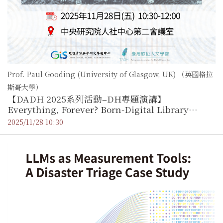
Prof. Paul Gooding (University of Glasgow, UK) （英國格拉
斯哥大學）
【DADH 2025系列活動–DH專題演講】
Everything, Forever? Born-Digital Library
Collections and the Digital Humanities
2025/11/28 10:30