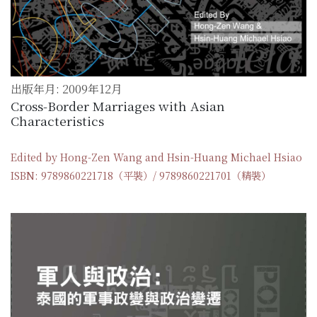
出版年月: 2009年12月
Cross-Border Marriages with Asian
Characteristics
Edited by Hong-Zen Wang and Hsin-Huang Michael Hsiao
ISBN: 9789860221718（平裝）/ 9789860221701（精裝）