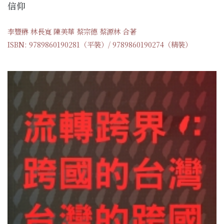
信仰
李豐楙 林長寬 陳美華 蔡宗德 蔡源林 合著
ISBN: 9789860190281（平裝）/ 9789860190274（精裝）