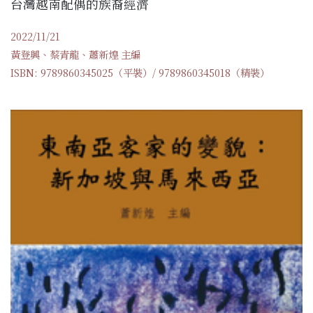
台灣越南配偶的族裔經濟
2022/11/21
黃登興、蔡青龍、蕭新煌 主編
ISBN: 9789860345025（平裝）/ 9789860345018（精裝）