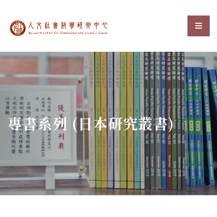
中央研究院人文社會科
選單
:::
專書系列 (日本研究叢書)