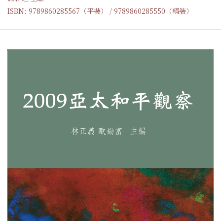
ISBN: 9789860285567（平裝） / 9789860285550（精裝）