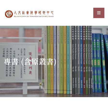
中央研究院人文社會科
選單
:::
專書 (含原叢書)