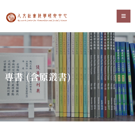
中央研究院人文社會科
選單
:::
專書 (含原叢書)