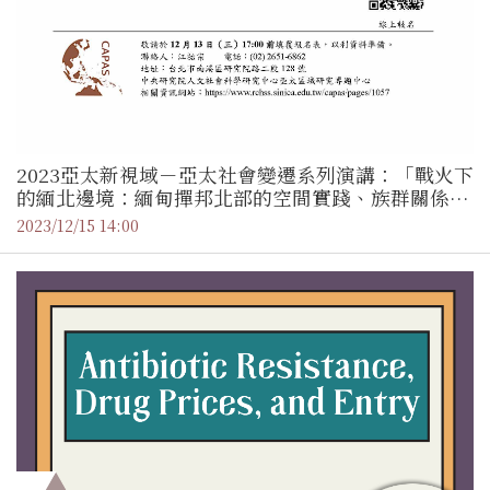
2023亞太新視域－亞太社會變遷系列演講：「戰火下
的緬北邊境：緬甸撣邦北部的空間實踐、族群關係和
地緣政治」／ 劉子愷博士（國立政治大學 助理教
2023/12/15 14:00
授）