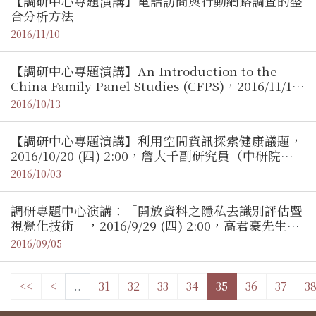
【調研中心專題演講】電話訪問與行動網路調查的整
合分析方法
2016/11/10
【調研中心專題演講】An Introduction to the
China Family Panel Studies (CFPS)，2016/11/1
(二) 3:30，謝宇 院士（中央研究院院士）
2016/10/13
【調研中心專題演講】利用空間資訊探索健康議題，
2016/10/20 (四) 2:00，詹大千副研究員（中研院人
社中心）
2016/10/03
調研專題中心演講：「開放資料之隱私去識別評估暨
視覺化技術」，2016/9/29 (四) 2:00，高君豪先生
（資策會正工程師）
2016/09/05
<<
<
..
31
32
33
34
35
36
37
3