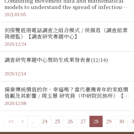
Combining movement data and mathematical
models to understand the spread of infectious
diseases / 張筱涵助理教授（清大生物資訊與結構生
2021/01/05
物研究所）【地理資訊專題中心】
初探雙底冊電話調查之組合模式 / 侯佩君（調查組業
務總監）【調查研究專題中心】
2020/12/24
調查研究專題中心獎助生成果發表會(12/14)
2020/12/14
揚棄傳統價值的你，幸福嗎？當代臺灣青年的家庭價
值觀及其影響 / 周玉慧 研究員（中研院民族所）【調
查研究專題中心】
2020/12/08
<<
<
..
24
25
26
27
28
29
30
3